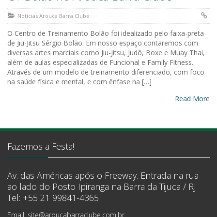
Notícias Arouca Barra Clube
O Centro de Treinamento Bolão foi idealizado pelo faixa-preta
de Jiu-Jitsu Sérgio Bolão. Em nosso espaço contaremos com
diversas artes marciais como Jiu-Jitsu, Judô, Boxe e Muay Thai,
além de aulas especializadas de Funcional e Family Fitness.
Através de um modelo de treinamento diferenciado, com foco
na saúde física e mental, e com ênfase na […]
Read More
Fazemos a Festa!
Av. das Américas após o Freeway. Entrada na rua
ao lado do Posto Ipiranga na Barra da Tijuca / RJ
Tel: +55 21 99841-4365
Email: site@aroucabarraclube.com.br