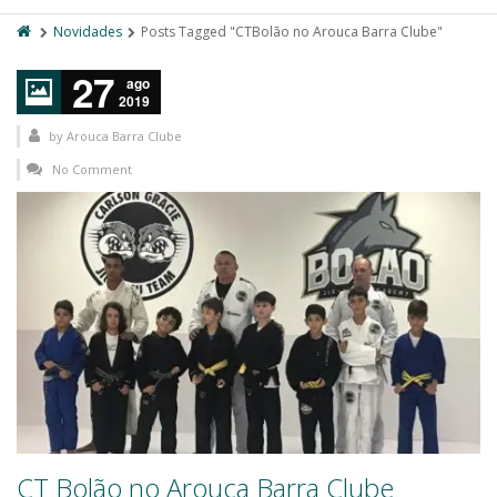
Novidades
Posts Tagged "CTBolão no Arouca Barra Clube"
27
ago
2019
by
Arouca Barra Clube
No Comment
CT Bolão no Arouca Barra Clube